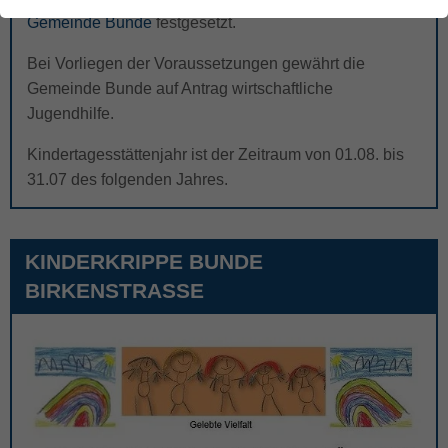
Kontakt und Service
Gästeführungen
Gemeinde Bunde
festgesetzt.
Fundsachen und Fundtiere
Ab dem 13.05.2017 in Kraft
Steinhaus Bunderhee
Mediothek
getretene Bauleitpläne
Baumschutz der Gemeinde
Bei Vorliegen der Voraussetzungen gewährt die
Bunde
Gemeinde Bunde auf Antrag wirtschaftliche
Lärmaktionsplan
Jugendhilfe.
Eichenprozessionsspinner
Ortschaften und ihre
Ortsvorsteher
Kindertagesstättenjahr ist der Zeitraum von 01.08. bis
Salzgewinnungsvorhaben
Firma Nobian
31.07 des folgenden Jahres.
Veranstaltungen
Feuerwehren
KINDERKRIPPE BUNDE
Anregungs- und
Ereignismanagement
BIRKENSTRASSE
Bürgerinformationsbroschüre