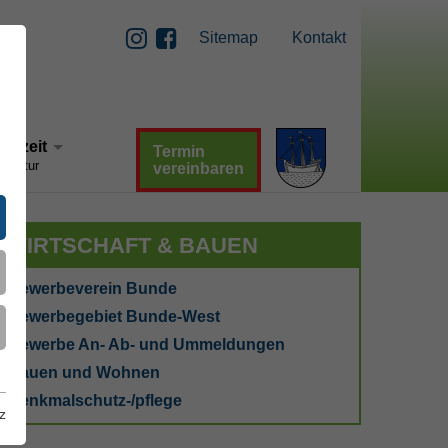
Sitemap
Kontakt
Instagram
Facebook
reizeit
Termin
 Kultur
vereinbaren
WIRTSCHAFT & BAUEN
Gewerbeverein Bunde
Gewerbegebiet Bunde-West
Gewerbe An- Ab- und Ummeldungen
Bauen und Wohnen
Denkmalschutz-/pflege
z