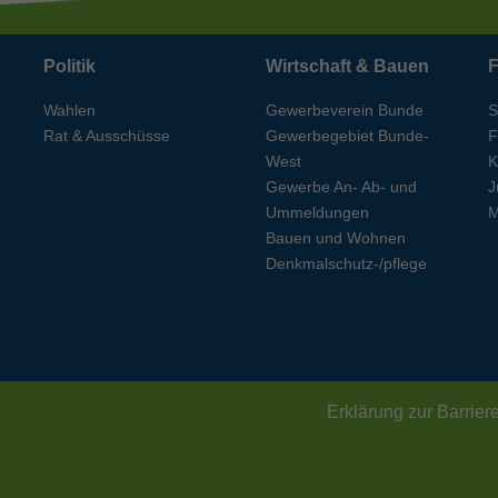
Politik
Wirtschaft & Bauen
F
Wahlen
Gewerbeverein Bunde
S
Rat & Ausschüsse
Gewerbegebiet Bunde-
F
West
K
Gewerbe An- Ab- und
J
Ummeldungen
M
Bauen und Wohnen
Denkmalschutz-/pflege
Erklärung zur Barriere