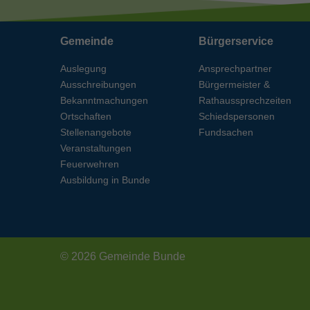
Gemeinde
Bürgerservice
Auslegung
Ansprechpartner
Ausschreibungen
Bürgermeister &
Bekanntmachungen
Rathaussprechzeiten
Ortschaften
Schiedspersonen
Stellenangebote
Fundsachen
Veranstaltungen
Feuerwehren
Ausbildung in Bunde
© 2026 Gemeinde Bunde