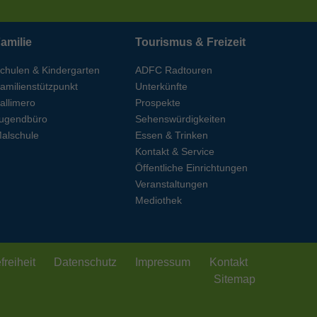
amilie
Tourismus & Freizeit
chulen & Kindergarten
ADFC Radtouren
amilienstützpunkt
Unterkünfte
allimero
Prospekte
ugendbüro
Sehenswürdigkeiten
alschule
Essen & Trinken
Kontakt & Service
Öffentliche Einrichtungen
Veranstaltungen
Mediothek
freiheit
Datenschutz
Impressum
Kontakt
Sitemap