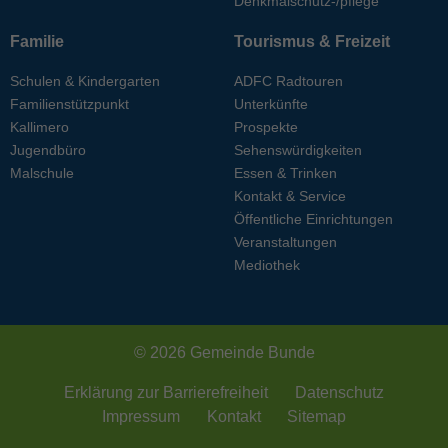
Denkmalschutz-/pflege
Familie
Tourismus & Freizeit
Schulen & Kindergarten
ADFC Radtouren
Familienstützpunkt
Unterkünfte
Kallimero
Prospekte
Jugendbüro
Sehenswürdigkeiten
Malschule
Essen & Trinken
Kontakt & Service
Öffentliche Einrichtungen
Veranstaltungen
Mediothek
© 2026 Gemeinde Bunde
Erklärung zur Barrierefreiheit
Datenschutz
Impressum
Kontakt
Sitemap