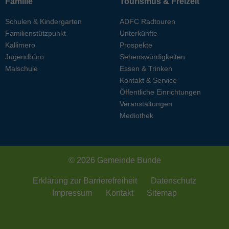
Familie
Tourismus & Freizeit
Schulen & Kindergarten
ADFC Radtouren
Familienstützpunkt
Unterkünfte
Kallimero
Prospekte
Jugendbüro
Sehenswürdigkeiten
Malschule
Essen & Trinken
Kontakt & Service
Öffentliche Einrichtungen
Veranstaltungen
Mediothek
© 2026 Gemeinde Bunde
Erklärung zur Barrierefreiheit
Datenschutz
Impressum
Kontakt
Sitemap